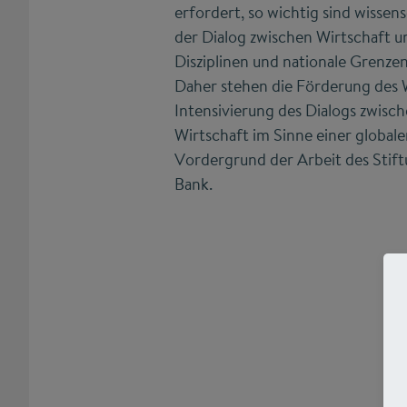
erfordert, so wichtig sind wissen
der Dialog zwischen Wirtschaft u
Disziplinen und nationale Grenze
Daher stehen die Förderung des W
Intensivierung des Dialogs zwisc
Wirtschaft im Sinne einer globale
Vordergrund der Arbeit des Stif
Bank.