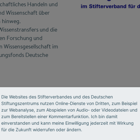
schaftliches Handeln und
nd Wissenschaft über
n hinweg.
issenstransfers und die
hen Forschung und
n Wissensgesellschaft im
tungsfonds Deutsche
Die Websites des Stifterverbandes und des Deutschen
Stiftungszentrums nutzen Online-Dienste von Dritten, zum Beispiel
Kontakt
zur Webanalyse, zum Abspielen von Audio- oder Videodateien und
zum Bereitstellen einer Kommentarfunktion. Ich bin damit
einverstanden und kann meine Einwilligung jederzeit mit Wirkung
für die Zukunft widerrufen oder ändern.
Der Stiftungsfonds Deutsche Bank wird betreut durch: